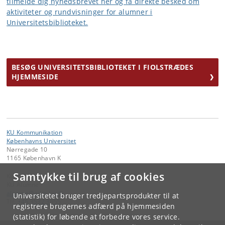
tilmelde dig nyhedsbrevet her og få direkte besked om
aktiviteter og rundvisninger for alumner i
Universitetsbiblioteket.
BESØG UNIVERSITETSBIBLIOTEKET I FIOLSTRÆDES
HJEMMESIDE
KU Kommunikation
Københavns Universitet
Nørregade 10
1165 København K
Samtykke til brug af cookies
Kontakt:
KU Alumne
alumne
@
adm
.
ku
.
dk
Universitetet bruger tredjepartsprodukter til at
Tlf:
+45 3532 3955
registrere brugernes adfærd på hjemmesiden
(statistik) for løbende at forbedre vores service.