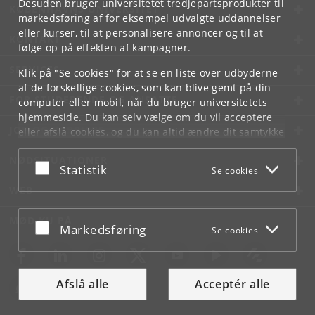
Desuden bruger universitetet tredjepartsprodukter til
KØBENHAVNS UNIVERSITET
markedsføring af for eksempel udvalgte uddannelser
eller kurser, til at personalisere annoncer og til at
KONTAKT
følge op på effekten af kampagner.
SERVICES
Klik på "Se cookies" for at se en liste over udbyderne
af de forskellige cookies, som kan blive gemt på din
FOR STUDERENDE OG ANSATTE
computer eller mobil, når du bruger universitetets
hjemmeside. Du kan selv vælge om du vil acceptere
JOB OG KARRIERE
eller afslå cookies, og du kan altid ændre dit samtykke
under
Cookie- og privatlivspolitik
som du finder i
NØDSITUATIONER
bunden af hver side.
Acceptér eller afslå
Statistik
Se cookies
Googles privatlivspolitik
WEB
MØD KU PÅ
Acceptér eller afslå
Markedsføring
Se cookies
Afslå alle
Acceptér alle