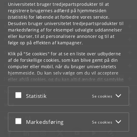
alumne
@
adm
.
ku
.
dk
Universitetet bruger tredjepartsprodukter til at
Tlf:
+45 3532 3955
registrere brugernes adfærd på hjemmesiden
(statistik) for løbende at forbedre vores service.
Desuden bruger universitetet tredjepartsprodukter til
KØBENHAVNS UNIVERSITET
markedsføring af for eksempel udvalgte uddannelser
eller kurser, til at personalisere annoncer og til at
KONTAKT
følge op på effekten af kampagner.
SERVICES
Klik på "Se cookies" for at se en liste over udbyderne
af de forskellige cookies, som kan blive gemt på din
FOR STUDERENDE OG ANSATTE
computer eller mobil, når du bruger universitetets
hjemmeside. Du kan selv vælge om du vil acceptere
JOB OG KARRIERE
eller afslå cookies, og du kan altid ændre dit samtykke
under
Cookie- og privatlivspolitik
som du finder i
NØDSITUATIONER
bunden af hver side.
Acceptér eller afslå
Statistik
Se cookies
Googles privatlivspolitik
WEB
MØD KU PÅ
Acceptér eller afslå
Markedsføring
Se cookies