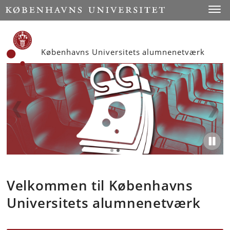
Start
Toggl
Københavns Universitets alumnenetværk
Velkommen til Københavns
Universitets alumnenetværk